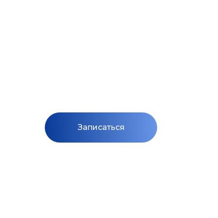
Иммерсион
ванна
Записать
Записаться