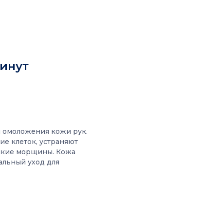
инут
и омоложения кожи рук.
е клеток, устраняют
елкие морщины. Кожа
альный уход для