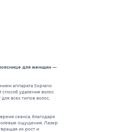
а пояснице для женщин —
нием аппарата Soprano
й способ удаления волос
для всех типов волос,
время сеанса, благодаря
болевые ощущения. Лазер
твращая их рост и