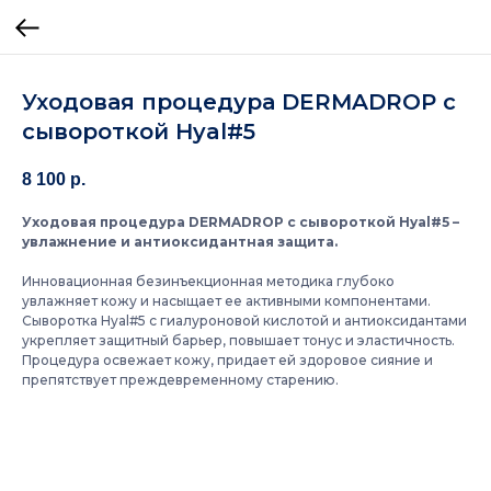
Уходовая процедура DERMADROP с
сывороткой Hyal#5
8 100
р.
Уходовая процедура DERMADROP с сывороткой Hyal#5 –
увлажнение и антиоксидантная защита.
Инновационная безинъекционная методика глубоко
увлажняет кожу и насыщает ее активными компонентами.
Сыворотка Hyal#5 с гиалуроновой кислотой и антиоксидантами
укрепляет защитный барьер, повышает тонус и эластичность.
Процедура освежает кожу, придает ей здоровое сияние и
препятствует преждевременному старению.