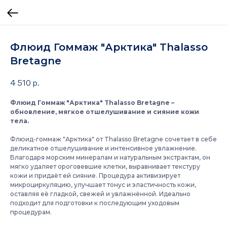
Флюид Гоммаж "Арктика" Thalasso
Bretagne
4 510
р.
Флюид Гоммаж "Арктика" Thalasso Bretagne –
обновление, мягкое отшелушивание и сияние кожи
тела.
Флюид-гоммаж "Арктика" от Thalasso Bretagne сочетает в себе
деликатное отшелушивание и интенсивное увлажнение.
Благодаря морским минералам и натуральным экстрактам, он
мягко удаляет ороговевшие клетки, выравнивает текстуру
кожи и придаёт ей сияние. Процедура активизирует
микроциркуляцию, улучшает тонус и эластичность кожи,
оставляя её гладкой, свежей и увлажнённой. Идеально
подходит для подготовки к последующим уходовым
процедурам.