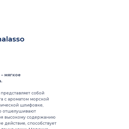
alasso
 – мягкое
.
 представляет собой
та с ароматом морской
нической шлифовке,
но отшелушивают
аря высокому содержанию
е действие, способствует