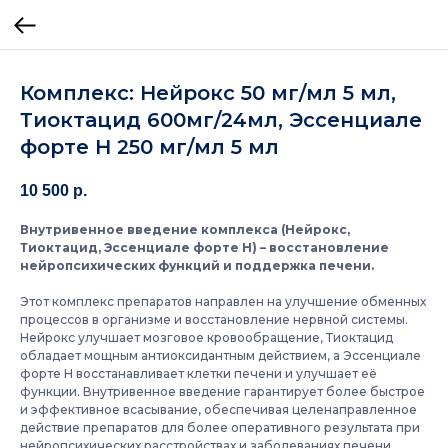
Комплекс: Нейрокс 50 мг/мл 5 мл,
Тиоктацид 600мг/24мл, Эссенциале
форте Н 250 мг/мл 5 мл
10 500
р.
Внутривенное введение комплекса (Нейрокс,
Тиоктацид, Эссенциале форте Н) – восстановление
нейропсихических функций и поддержка печени.
Этот комплекс препаратов направлен на улучшение обменных
процессов в организме и восстановление нервной системы.
Нейрокс улучшает мозговое кровообращение, Тиоктацид
обладает мощным антиоксидантным действием, а Эссенциале
форте Н восстанавливает клетки печени и улучшает её
функции. Внутривенное введение гарантирует более быстрое
и эффективное всасывание, обеспечивая целенаправленное
действие препаратов для более оперативного результата при
нейропсихических расстройствах и заболеваниях печени.