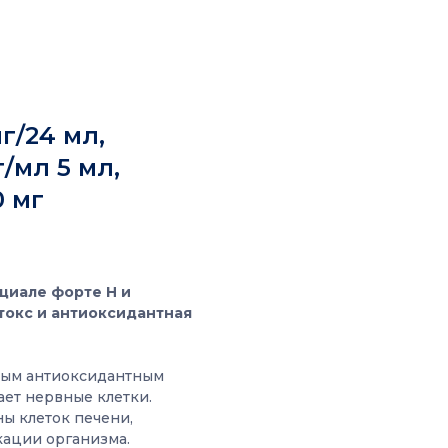
г/24 мл,
/мл 5 мл,
 мг
циале форте Н и
токс и антиоксидантная
щным антиоксидантным
ет нервные клетки.
ы клеток печени,
кации организма.