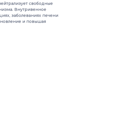
нейтрализует свободные
низма. Внутривенное
циях, заболеваниях печени
ановление и повышая