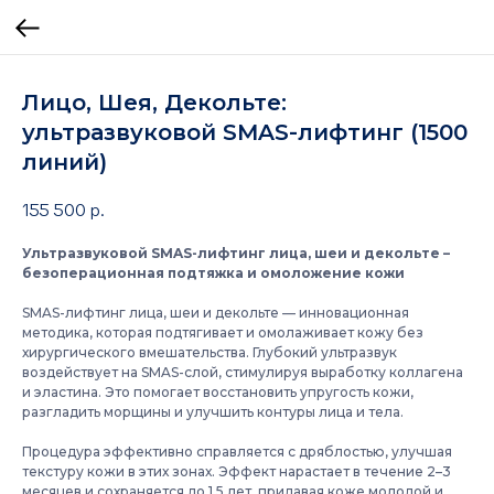
Лицо, Шея, Декольте:
ультразвуковой SMAS-лифтинг (1500
линий)
155 500
р.
Ультразвуковой SMAS-лифтинг лица, шеи и декольте –
безоперационная подтяжка и омоложение кожи
SMAS-лифтинг лица, шеи и декольте — инновационная
методика, которая подтягивает и омолаживает кожу без
хирургического вмешательства. Глубокий ультразвук
воздействует на SMAS-слой, стимулируя выработку коллагена
и эластина. Это помогает восстановить упругость кожи,
разгладить морщины и улучшить контуры лица и тела.
Процедура эффективно справляется с дряблостью, улучшая
текстуру кожи в этих зонах. Эффект нарастает в течение 2–3
месяцев и сохраняется до 1,5 лет, придавая коже молодой и