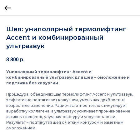
Шея: униполярный термолифтинг
Accent и комбинированный
ультразвук
8 800
р.
Униполярный термолифтинг Accent и
комбинированный ультразвук для шеи – омоложение и
подтяжка без хирургии
Процедура, объединяющая термолифтинг Accent и ультразвук,
эффективно подтягивает кожу шеи, уменьшая дряблость и
возрастные изменения. Радиочастотное тепло стимулирует
выработку коллагена, а ультразвук усиливает проникновение
активных веществ, улучшая текстуру и упругость кожи.
Результат – подтянутая шея с чётким контуром и заметным
омоложением.