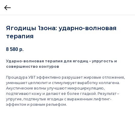
Ягодицы 1зона: ударно-волновая
терапия
8 580
р.
Ударно-волновая терапия для ягодиц – упругость и
совершенство контуров
Процедура УВТ эффективно разрушает жировые отложения,
уменьшает целлюлит и стимулирует выработку коллагена.
Акустические волны улучшают микроциркуляцию,
подтягивают кожу и делают её более гладкой. Результат –
упругие, подтянутые ягодицы с выраженным лифтинг-
эффектом и ровным рельефом.