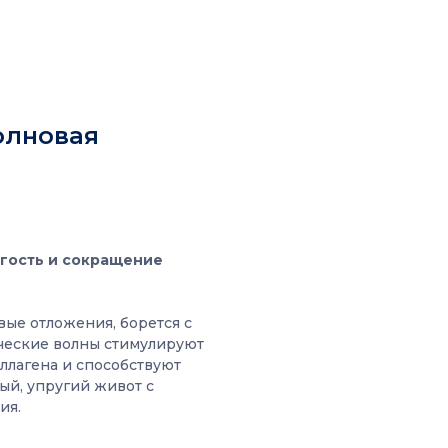
олновая
угость и сокращение
ые отложения, борется с
ические волны стимулируют
ллагена и способствуют
ый, упругий живот с
ия.