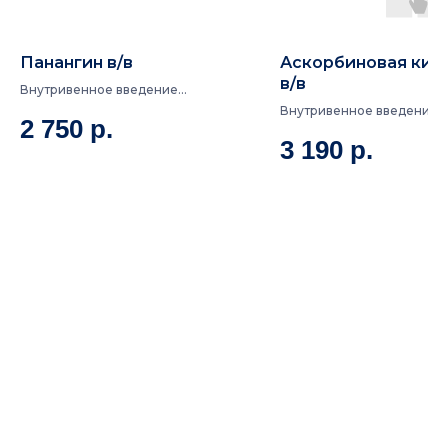
Панангин в/в
Аскорбиновая кис
в/в
Внутривенное введение
лекарственных препаратов 45.2
Внутривенное введение
2 750
р.
мг/мл + 40 мг/мл
лекарственных препарато
3 190
р.